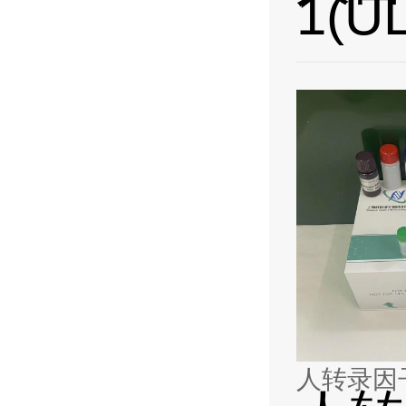
1(U
人转录因子H