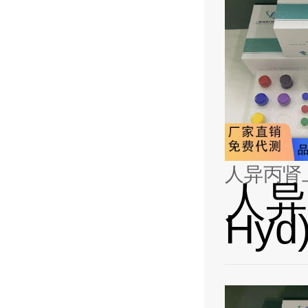
人异丙肾上腺
人异
Hyd