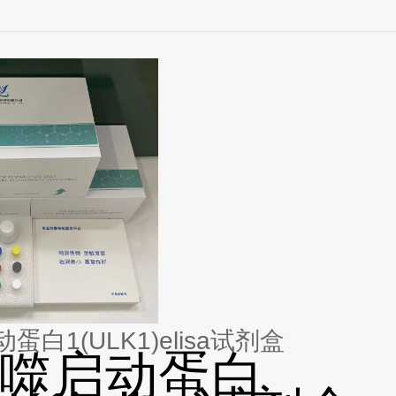
白1(ULK1)elisa试剂盒
噬启动蛋白