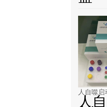
人自噬启动蛋
人自