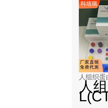
人组织蛋白酶
人组
L(C