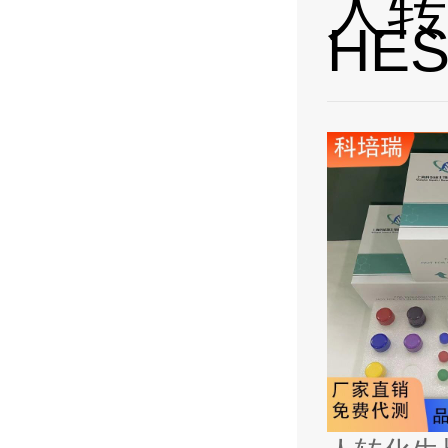
人转
HES