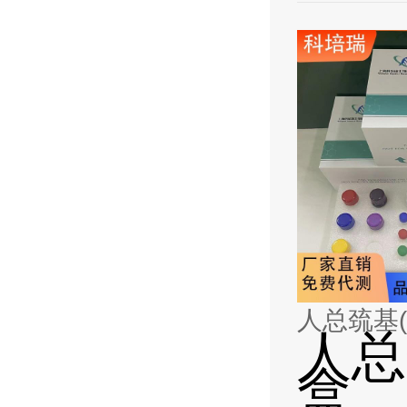
人总巯基(T
人总巯
盒