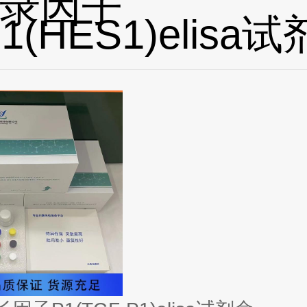
录因子
1(HES1)elisa