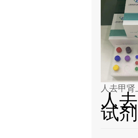
人去甲肾上
人去
试剂