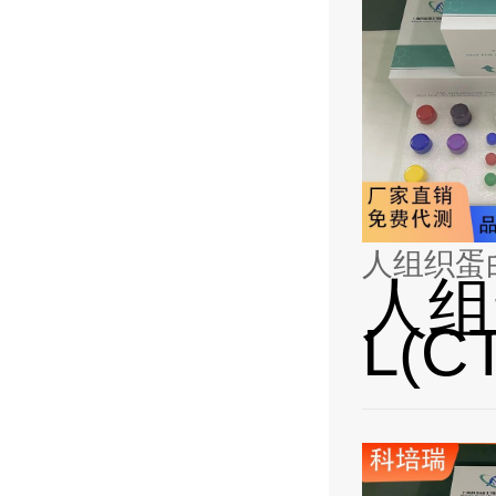
人组织蛋白酶
人组
L(C