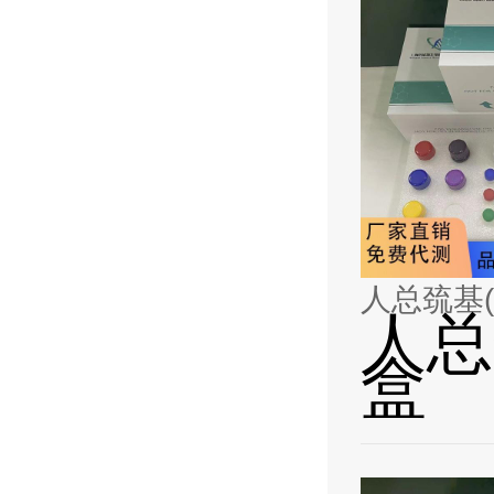
人总巯基(T
人总巯
盒