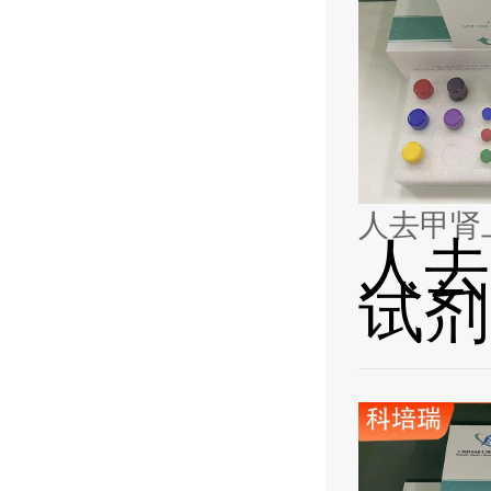
人去甲肾上
人去
试剂