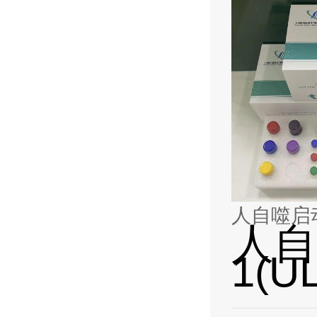
人自噬启动蛋
人自
1(U