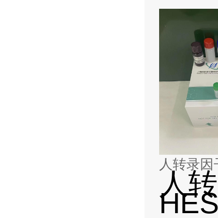
人转录因子H
人转
HES