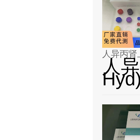
人异丙肾上腺
人异
Hyd