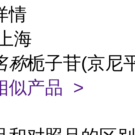
详情
上海
名称
栀子苷(京尼平
相似产品 >