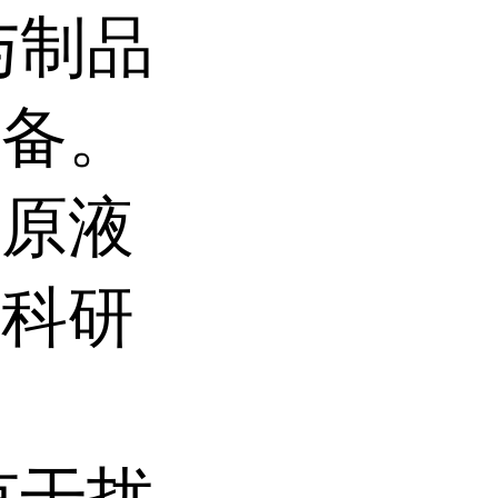
与制品
制备。
品原液
于科研
有干扰