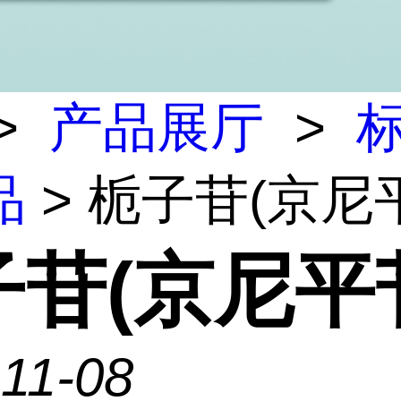
>
产品展厅
>
标
品
> 栀子苷(京尼
子苷(京尼平
11-08