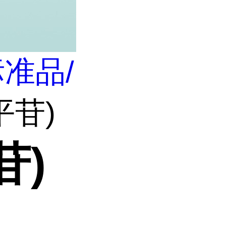
准品/
平苷)
苷)