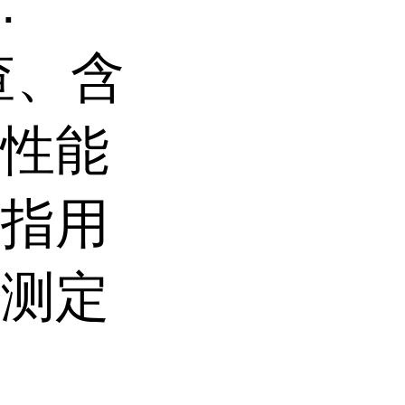
:
查、含
器性能
系指用
面测定