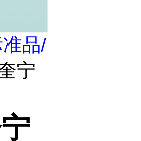
准品/
酰奎宁
奎宁