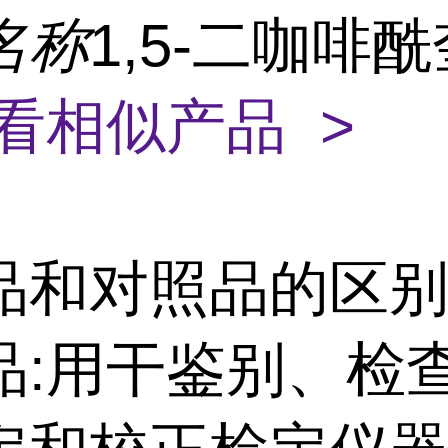
名称
1,5-二咖啡
看相似产品 >
品和对照品的区别
品:用干鉴别、检