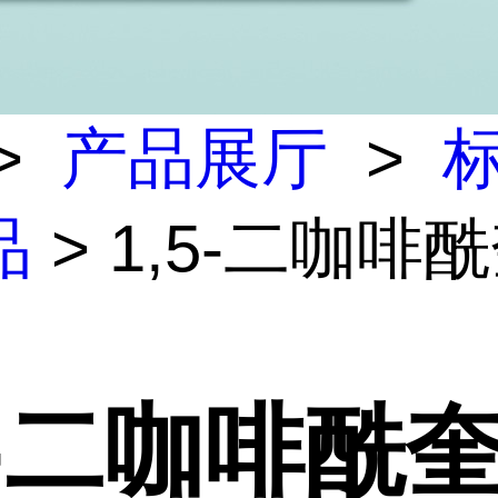
>
产品展厅
>
标
品
> 1,5-二咖啡
5-二咖啡酰