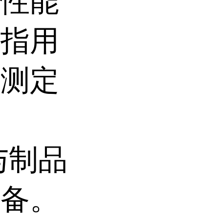
器性能
系指用
面测定
与制品
制备。