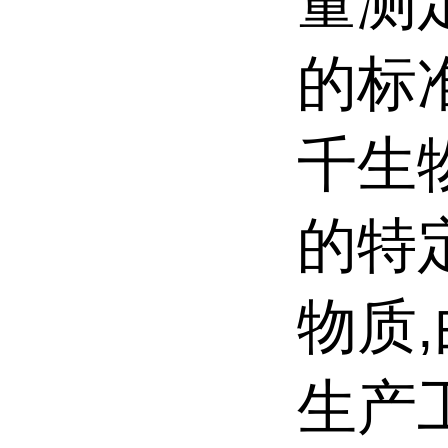
量测
的标
千生
的特
物质
生产