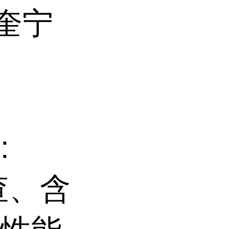
酰奎宁
:
查、含