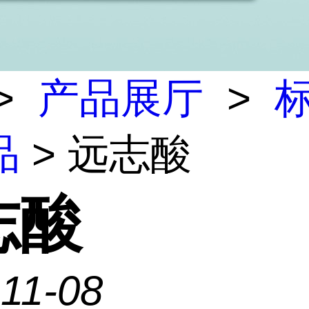
>
产品展厅
>
标
品
> 远志酸
志酸
11-08