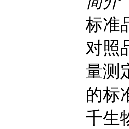
简介
标准
对照
量测
的标
千生