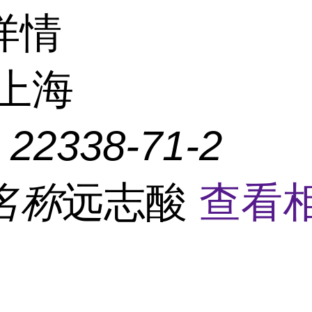
详情
上海
：
22338-71-2
名称
远志酸
查看