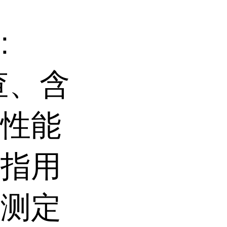
:
查、含
器性能
系指用
面测定