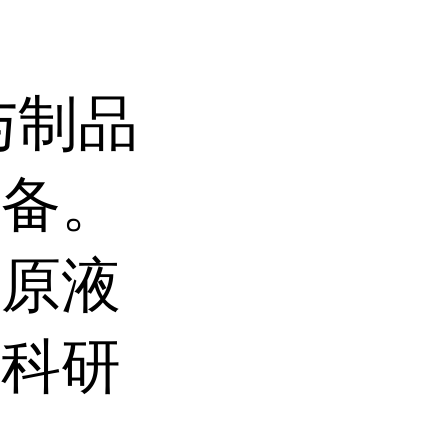
与制品
制备。
品原液
于科研