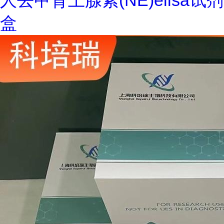
人去甲肾上腺素(NE)elisa试剂
盒