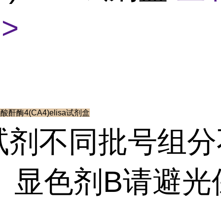
>
酸酐酶4(CA4)elisa试剂盒
本试剂不同批号组
。显色剂B请避光