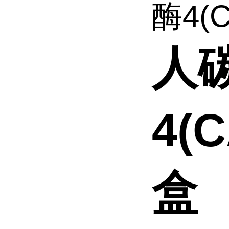
酶4(C
人
4(
盒