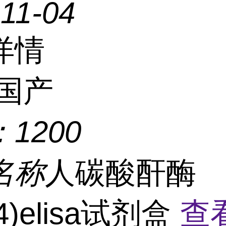
11-04
详情
国产
：
1200
名称
人碳酸酐酶
4)elisa试剂盒
查