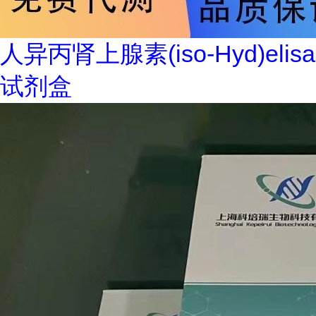
人异丙肾上腺素(iso-Hyd)elisa
试剂盒