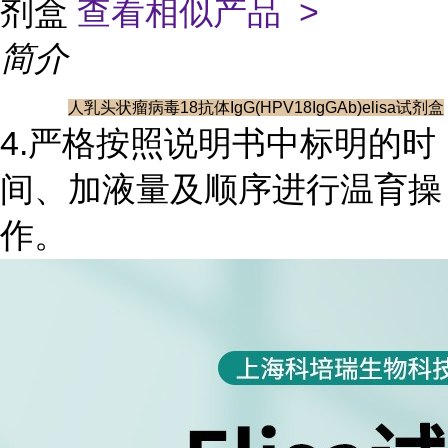
剂盒
查看相似产品 >
简介
人乳头状瘤病毒18抗体IgG(HPV18IgGAb)elisa试剂盒
4.严格按照说明书中标明的时
间、加液量及顺序进行温育操
作。