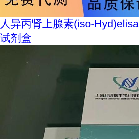
人异丙肾上腺素(iso-Hyd)elisa
试剂盒