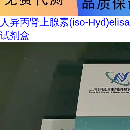
人异丙肾上腺素(iso-Hyd)elisa
试剂盒