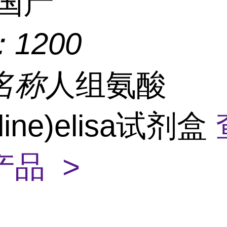
国产
：
1200
名称
人组氨酸
tidine)elisa试剂盒
产品 >