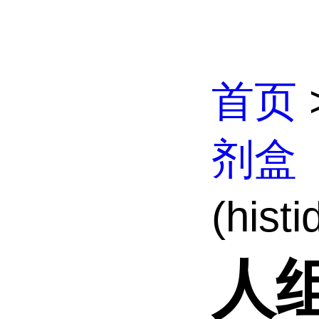
首页
剂盒
(hist
人