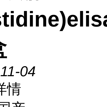
stidine)eli
盒
11-04
详情