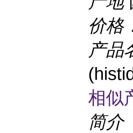
产地
价格
产品
(his
相似
简介