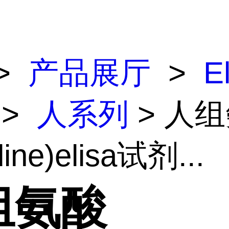
>
产品展厅
>
E
>
人系列
> 人
idine)elisa试剂...
组氨酸