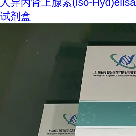
人异丙肾上腺素(iso-Hyd)elisa
试剂盒