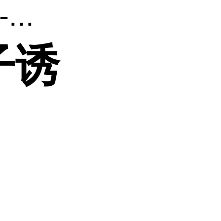
..
子诱