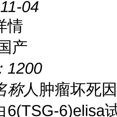
11-04
详情
国产
：
1200
名称
人肿瘤坏死
6(TSG-6)elis