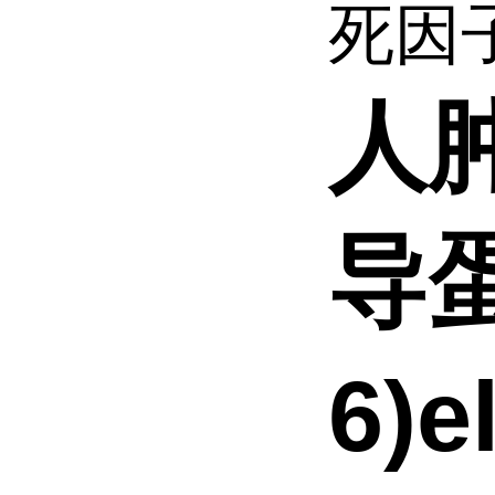
死因子
人
导蛋
6)